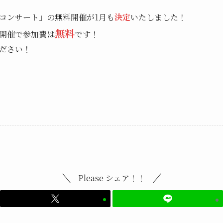
コンサート」の無料開催が1月も
決定
いたしました！
無料
開催で参加費は
です！
ださい！
Please シェア！！