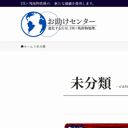
DX×残地物処理が、 新たな価値を提供します。
ホーム
未分類
未分類
– cat