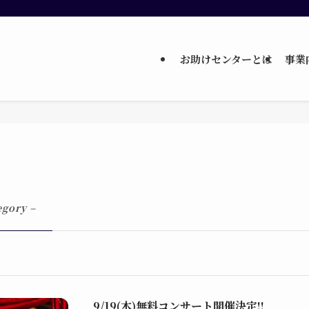
お助けセンターとは
事業
egory –
9/19(木)無料コンサート開催決定!!