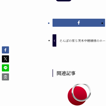
そんぽの家Ｓ茨木中穂積様のホー
関連記事