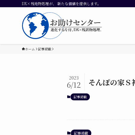
DX×残地物処理が、 新たな価値を提供します。
ホーム
記事掲載
2023
そんぽの家Ｓ
6/12
記事掲載
記事掲載