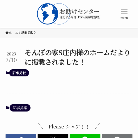
menu
ホーム
記事掲載
そんぽの家S庄内様のホームだより
2023
7/10
に掲載されました！
記事掲載
記事掲載
Please シェア！！